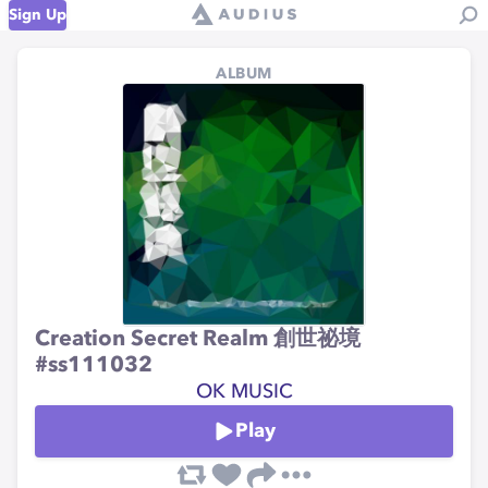
Sign Up
ALBUM
Creation Secret Realm 創世祕境
#ss111032
OK MUSIC
Play