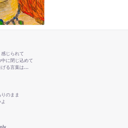
く感じられて
の中に閉じ込めて
告げる言葉は…
ありのまま
いよ
oly