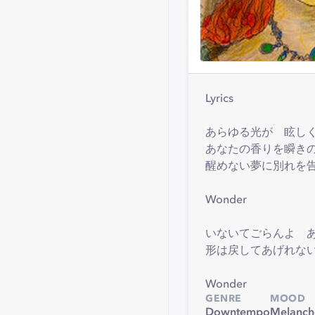
Lyrics
あらゆる光が 眩し
あなたの香りを瞬き
醒めない夢に別れを
Wonder
いないてごらんよ 
形は戻してあげれな
Wonder
GENRE
MOOD
Downtempo
Melanch