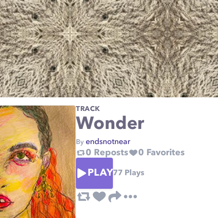
TRACK
Wonder
endsnotnear
By
0
Reposts
0
Favorites
PLAY
77
Plays