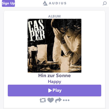
Sign Up
ALBUM
Hin zur Sonne
Happy
Play