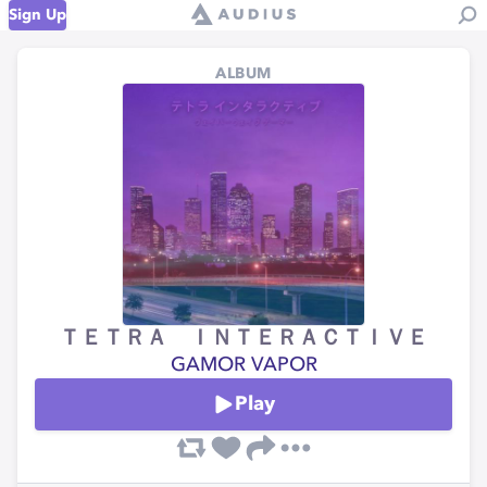
Sign Up
ALBUM
ＴＥＴＲＡ ＩＮＴＥＲＡＣＴＩＶＥ
GAMOR VAPOR
Play