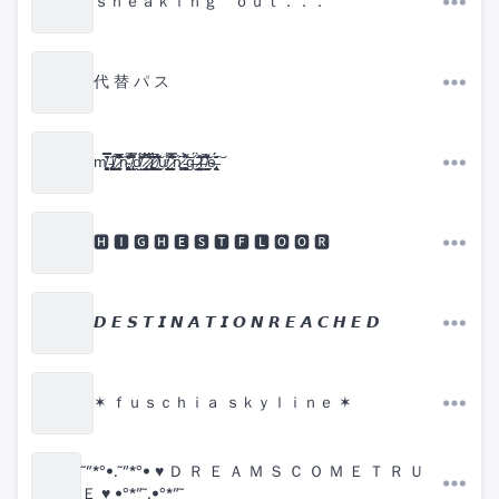
ｓｎｅａｋｉｎｇ ｏｕｔ．．．
代 替 パ ス
m̸͉̳͉̞̯͕͚̿̅̓̌̌́̿̇̌ ̵̢̛͕̦͔̥͙͠i̸̮̖̖̪͓͇͕̩̊ ̷̠͎̰͓͂̎̃͂̅̓͑͌̚n̴̢̛̯̯͎̟͖͚̥̒͐̽̃̇͆́ ̸̢͈̜̉̈́̿͂̐̚ͅḓ̸̛̝̲͊̈́̓̉͠ ̷̢̧̺̗̣͉̠̤̳́̈́̆̅̚͜ ̷̢̩̘͗̇͆͆̈́́͗̓̒̈́j̷̛̝͚̻̬͇͚̜̟̑̎̓̎͛̈́́̅͜͠ ̸̛̝͔͇͋͆̂̓̄̂̌̔̾ư̸̧̞̭̺̫̥̮̟̈́͋͘͝ ̷͍̙̦̭̰̝̱̊̒͆̉͆̍̿̾͛ͅn̷͖̙͚͆ ̵̧͙͍̳̦͈̗͓͚͌̑̉̑̀̓͝ḡ̶̈́͘ͅ ̷̤̙̲̗̘̤̗̼͇̫͐̀̄̈̽̎l̶͙̃͂̓̊͠ ̸̫̞̮̪̺͈̉̆̐͌̒̍͗e̶̢̥͔̣̣̱͉̣̭͔̎́̆̈́͠
🅷 🅸 🅶 🅷 🅴 🆂 🆃 🅵 🅻 🅾 🅾 🆁
𝘿 𝙀 𝙎 𝙏 𝙄 𝙉 𝘼 𝙏 𝙄 𝙊 𝙉 𝙍 𝙀 𝘼 𝘾 𝙃 𝙀 𝘿
✶ ｆｕｓｃｈｉａ ｓｋｙｌｉｎｅ ✶
˜”*°•.˜”*°• ♥ Ｄ Ｒ Ｅ Ａ Ｍ Ｓ Ｃ Ｏ Ｍ Ｅ Ｔ Ｒ Ｕ
Ｅ ♥ •°*”˜.•°*”˜