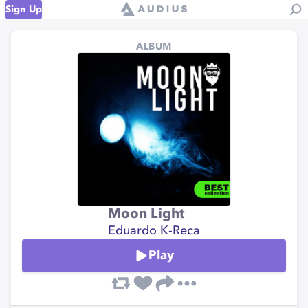
Sign Up
ALBUM
Moon Light
Eduardo K-Reca
Play