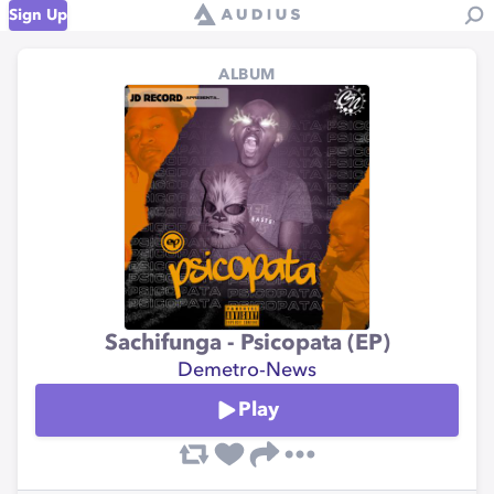
Sign Up
ALBUM
Sachifunga - Psicopata (EP)
Demetro-News
Play