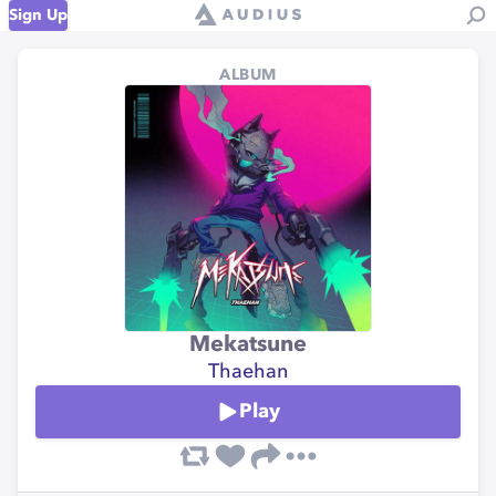
Sign Up
ALBUM
Mekatsune
Thaehan
Play