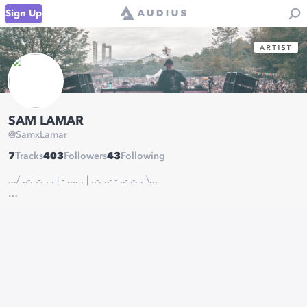
Sign Up
SAM LAMAR
@
SamxLamar
7
Tracks
403
Followers
43
Following
.../ ..-. .-. . . | - .... . | ..-. ..- - ..- .-. . \...
Contact:
SamxLamar@gmail.com
FB GROUP •
bit.ly/SLAFBG