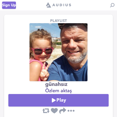
Sign Up
PLAYLIST
günahsız
Özlem aktaş
Play