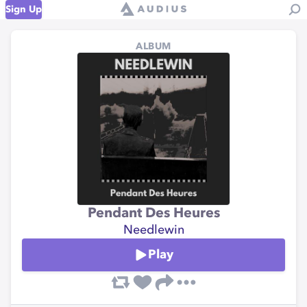
Sign Up
ALBUM
Pendant Des Heures
Needlewin
Play