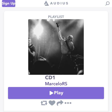
Sign Up
PLAYLIST
CD1
MarceloRS
Play