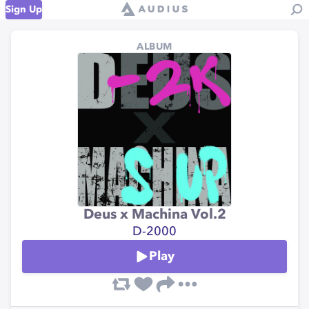
Sign Up
ALBUM
Deus x Machina Vol.2
D-2000
Play